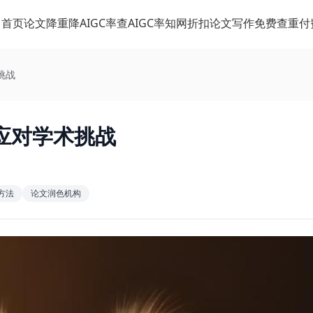
首页
论文降重
降AIGC率
查AIGC率
知网折扣
论文写作
免费查重
付
挑战
应对学术挑战
方法
论文润色机构