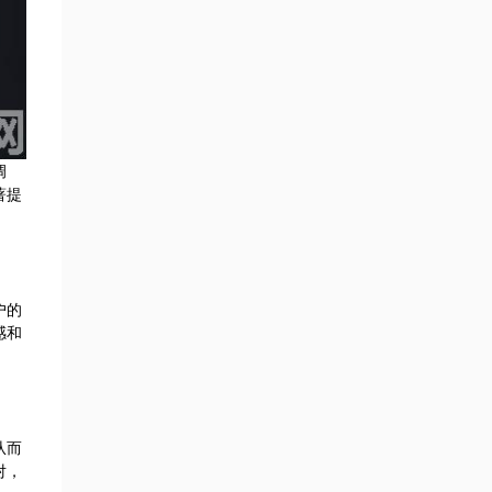
调
著提
户的
感和
从而
对，