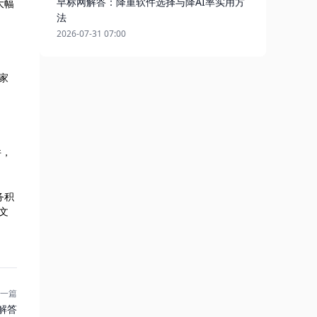
早标网解答：降重软件选择与降AI率实用方
大幅
法
2026-07-31 07:00
家
件，
务积
文
一篇
解答