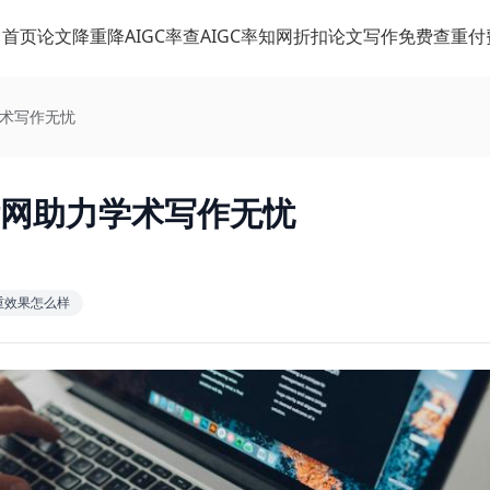
首页
论文降重
降AIGC率
查AIGC率
知网折扣
论文写作
免费查重
付
学术写作无忧
标网助力学术写作无忧
降重效果怎么样