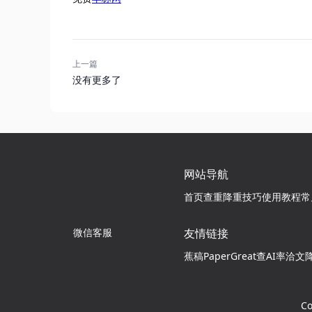
上一篇
没有更多了
网站导航
首页
查重降重技巧
使用教程
常
微信客服
友情链接
蕉稿
PaperGreat查AI率
洽文降
C