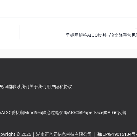
下
早标网解答AIGC检测与论文降重常见
见问题
联系我们
关于我们
用户隐私协议
AIGC
爱扒谱
MindSea
降必过
笔仗降AIGC率
PaperFace降AIGC
反谱
opyright © 2026 | 湖南正合元信息科技有限公司 |
湘ICP备19016134号-