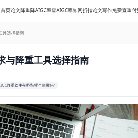
首页
论文降重
降AIGC率
查AIGC率
知网折扣
论文写作
免费查重
付
工具选择指南
要求与降重工具选择指南
AIGC降重软件有哪些?哪个效果好?