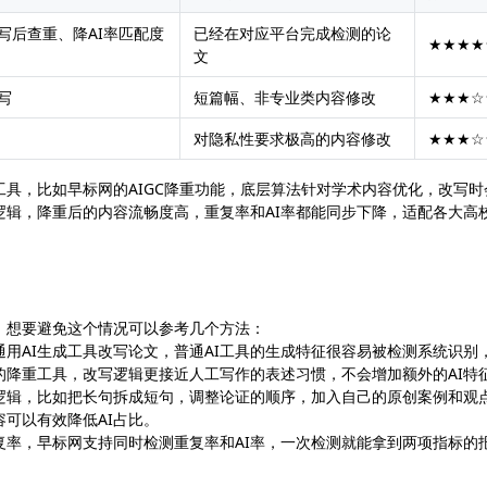
写后查重、降AI率匹配度
已经在对应平台完成检测的论
★★★★
文
写
短篇幅、非专业类内容修改
★★★☆
对隐私性要求极高的内容修改
★★★☆
具，比如早标网的AIGC降重功能，底层算法针对学术内容优化，改写时
逻辑，降重后的内容流畅度高，重复率和AI率都能同步下降，适配各大高
，想要避免这个情况可以参考几个方法：
用AI生成工具改写论文，普通AI工具的生成特征很容易被检测系统识别
的降重工具，改写逻辑更接近人工写作的表述习惯，不会增加额外的AI特
逻辑，比如把长句拆成短句，调整论证的顺序，加入自己的原创案例和观
容可以有效降低AI占比。
复率，早标网支持同时检测重复率和AI率，一次检测就能拿到两项指标的