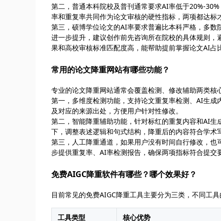
第二，普通本科院校及普刊通常要求AI率低于20%-3
率和重复率共同作为论文审核的硬性指标，两项都达标
第三，硕博学位论文的AI率要求普遍比本科严格，多数
进一步提升，建议创作前先咨询所在院校的具体规则，避
果和高校审核标准匹配度高，能帮助提前掌握论文AI占
常用的论文降重网站有哪些功能？
专业的论文降重网站通常会覆盖检测、修改辅助两类核
第一，多维度检测功能，支持论文重复率检测、AI生成
及对应的来源出处，方便用户针对性修改。
第二，智能降重辅助功能，针对标红的重复内容和AI
下，调整表述逻辑和句式结构，降重后的内容符合学术
第三，人工降重通道，如果用户没有时间自行修改，也
步提供重复率、AI率检测报告，确保两项指标符合提交
免费AIGC降重软件有哪些？哪个效果好？
目前常见的免费AIGC降重工具主要分为三类，不同工
工具类型
核心优势