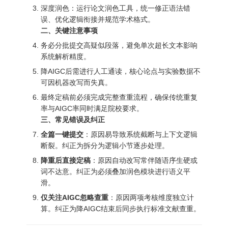
深度润色：运行论文润色工具，统一修正语法错
误、优化逻辑衔接并规范学术格式。
二、关键注意事项
务必分批提交高疑似段落，避免单次超长文本影响
系统解析精度。
降AIGC后需进行人工通读，核心论点与实验数据不
可因机器改写而失真。
最终定稿前必须完成完整查重流程，确保传统重复
率与AIGC率同时满足院校要求。
三、常见错误及纠正
全篇一键提交
：原因易导致系统截断与上下文逻辑
断裂。纠正为拆分为逻辑小节逐步处理。
降重后直接定稿
：原因自动改写常伴随语序生硬或
词不达意。纠正为必须叠加润色模块进行语义平
滑。
仅关注AIGC忽略查重
：原因两项考核维度独立计
算。纠正为降AIGC结束后同步执行标准文献查重。