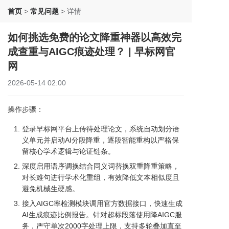
首页
>
常见问题
>
详情
如何挑选免费的论文降重神器以高效完
成查重与AIGC痕迹处理？ | 早标网官
网
2026-05-14 02:00
操作步骤：
登录早标网平台上传待处理论文，系统自动划分语
义单元并启动AI分段降重，逐段智能重构以严格保
留核心学术逻辑与论证链条。
深度启用语序调换结合同义词替换双重降重策略，
对长难句进行学术化重组，有效降低文本相似度且
避免机械生硬感。
接入AIGC率检测模块调用官方数据接口，快速生成
AI生成痕迹比例报告。针对超标段落使用降AIGC服
务，严守单次2000字处理上限，支持多轮叠加直至