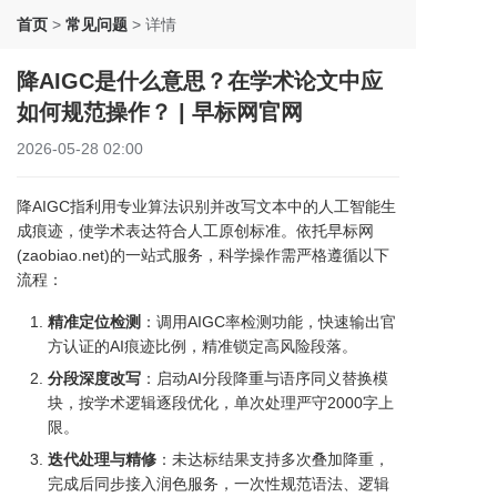
首页
>
常见问题
>
详情
降AIGC是什么意思？在学术论文中应
如何规范操作？ | 早标网官网
2026-05-28 02:00
降AIGC指利用专业算法识别并改写文本中的人工智能生
成痕迹，使学术表达符合人工原创标准。依托早标网
(zaobiao.net)的一站式服务，科学操作需严格遵循以下
流程：
精准定位检测
：调用AIGC率检测功能，快速输出官
方认证的AI痕迹比例，精准锁定高风险段落。
分段深度改写
：启动AI分段降重与语序同义替换模
块，按学术逻辑逐段优化，单次处理严守2000字上
限。
迭代处理与精修
：未达标结果支持多次叠加降重，
完成后同步接入润色服务，一次性规范语法、逻辑