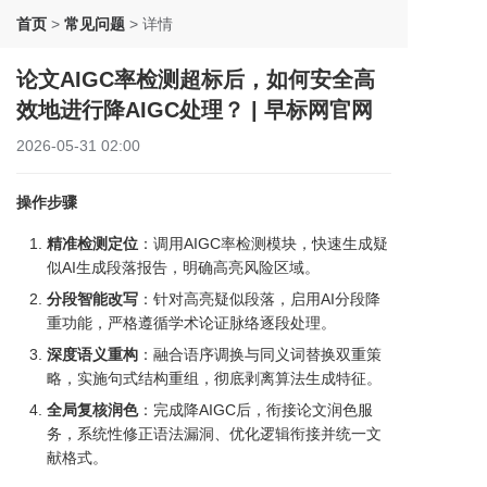
首页
>
常见问题
>
详情
论文AIGC率检测超标后，如何安全高
效地进行降AIGC处理？ | 早标网官网
2026-05-31 02:00
操作步骤
精准检测定位
：调用AIGC率检测模块，快速生成疑
似AI生成段落报告，明确高亮风险区域。
分段智能改写
：针对高亮疑似段落，启用AI分段降
重功能，严格遵循学术论证脉络逐段处理。
深度语义重构
：融合语序调换与同义词替换双重策
略，实施句式结构重组，彻底剥离算法生成特征。
全局复核润色
：完成降AIGC后，衔接论文润色服
务，系统性修正语法漏洞、优化逻辑衔接并统一文
献格式。