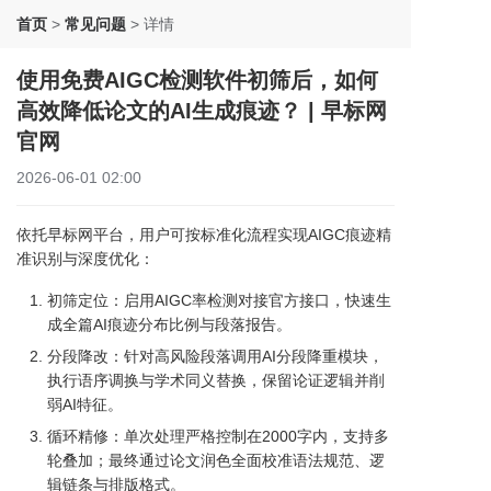
首页
>
常见问题
>
详情
使用免费AIGC检测软件初筛后，如何
高效降低论文的AI生成痕迹？ | 早标网
官网
2026-06-01 02:00
依托早标网平台，用户可按标准化流程实现AIGC痕迹精
准识别与深度优化：
初筛定位：启用AIGC率检测对接官方接口，快速生
成全篇AI痕迹分布比例与段落报告。
分段降改：针对高风险段落调用AI分段降重模块，
执行语序调换与学术同义替换，保留论证逻辑并削
弱AI特征。
循环精修：单次处理严格控制在2000字内，支持多
轮叠加；最终通过论文润色全面校准语法规范、逻
辑链条与排版格式。