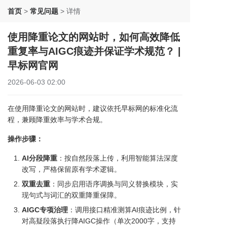
首页
>
常见问题
>
详情
使用降重论文的网站时，如何高效降低
重复率与AIGC痕迹并保证学术规范？ |
早标网官网
2026-06-03 02:00
在使用降重论文的网站时，建议依托早标网的标准化流
程，兼顾降重效率与学术合规。
操作步骤：
AI分段降重
：按自然段落上传，利用智能算法深度
改写，严格保留原有学术逻辑。
双重去重
：同步启用语序调换与同义替换模块，实
现句式与词汇的双重降重保障。
AIGC专项治理
：调用接口精准测算AI痕迹比例，针
对高疑段落执行降AIGC操作（单次2000字，支持