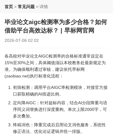
首页
>
常见问题
>
详情
毕业论文aigc检测率为多少合格？如何
借助平台高效达标？ | 早标网官网
2026-07-06 02:02
各高校对毕业论文AIGC检测率的合格标准通常设定在
15%至30%之间，具体阈值须以本校教务处最新规定为
准。为确保顺利通过审核，建议依托早标网
(zaobiao.net)执行标准化流程：
初筛检测：调用平台AIGC率检测模块，对接官方接
口获取精确的AI痕迹比例。
定向降AIGC：针对超标内容，结合AI分段降重与语
序同义词替换进行深度重构。单次上限2000字，可
多次叠加。
终稿润色：降重完成后启用论文润色服务，系统性
修正语法、优化论证逻辑并统一排版。