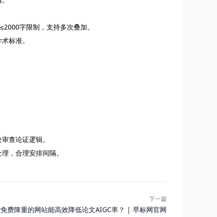
≤2000字限制，支持多次叠加。
学术标准。
块审查论证逻辑。
处理，合理安排间隔。
下一篇
免费降重的网站能高效降低论文AIGC率？ | 早标网官网