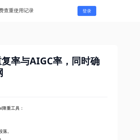
费查重
使用记录
登录
复率与AIGC率，同时确
网
i降重工具：
段落。
辑。